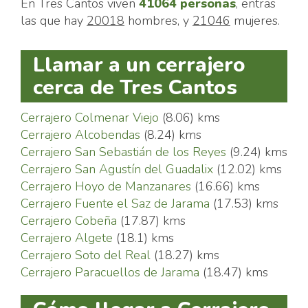
En Tres Cantos viven
41064 personas
, entras
las que hay
20018
hombres, y
21046
mujeres.
Llamar a un cerrajero
cerca de Tres Cantos
Cerrajero Colmenar Viejo
(8.06) kms
Cerrajero Alcobendas
(8.24) kms
Cerrajero San Sebastián de los Reyes
(9.24) kms
Cerrajero San Agustín del Guadalix
(12.02) kms
Cerrajero Hoyo de Manzanares
(16.66) kms
Cerrajero Fuente el Saz de Jarama
(17.53) kms
Cerrajero Cobeña
(17.87) kms
Cerrajero Algete
(18.1) kms
Cerrajero Soto del Real
(18.27) kms
Cerrajero Paracuellos de Jarama
(18.47) kms