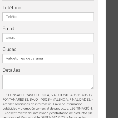
Teléfono
Email
Ciudad
Detalles
RESPONSABLE: YAVOI EUROPA, S.A., CIF/NIF: A96361605, C/
FONTANARES 82, BAJO , 46018 – VALENCIA. FINALIDADES: –
Atender solicitudes de información. Envío de información,
publicidad y promoción comercial de productos. LEGITIMACIÓN:
– Consentimiento del interesado y contratación de productos y/o
servicios del Responsable DESTINATARIOS: – No se ceden