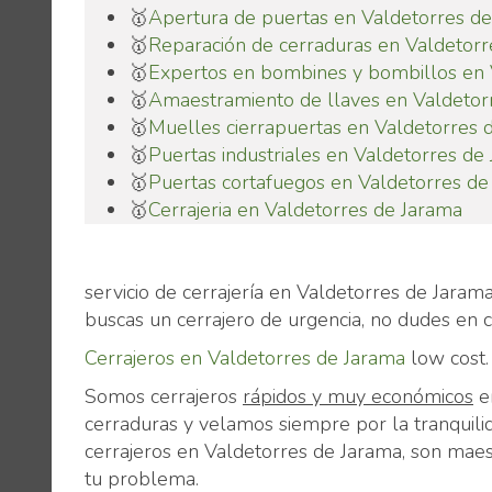
🥇
Apertura de puertas en Valdetorres d
🥇
Reparación de cerraduras en Valdetorr
🥇
Expertos en bombines y bombillos en 
🥇
Amaestramiento de llaves en Valdetor
🥇
Muelles cierrapuertas en Valdetorres 
🥇
Puertas industriales en Valdetorres de
🥇
Puertas cortafuegos en Valdetorres de
🥇
Cerrajeria en Valdetorres de Jarama
servicio de cerrajería en Valdetorres de Jaram
buscas un cerrajero de urgencia, no dudes en 
Cerrajeros en Valdetorres de Jarama
low cost.
Somos cerrajeros
rápidos y muy económicos
en
cerraduras y velamos siempre por la tranquilid
cerrajeros en Valdetorres de Jarama, son maest
tu problema.