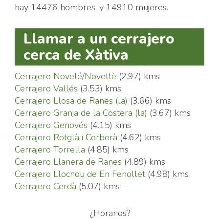
hay
14476
hombres, y
14910
mujeres.
Llamar a un cerrajero
cerca de Xàtiva
Cerrajero Novelé/Novetlè
(2.97) kms
Cerrajero Vallés
(3.53) kms
Cerrajero Llosa de Ranes (la)
(3.66) kms
Cerrajero Granja de la Costera (la)
(3.67) kms
Cerrajero Genovés
(4.15) kms
Cerrajero Rotglà i Corberà
(4.62) kms
Cerrajero Torrella
(4.85) kms
Cerrajero Llanera de Ranes
(4.89) kms
Cerrajero Llocnou de En Fenollet
(4.98) kms
Cerrajero Cerdà
(5.07) kms
¿Horarios?